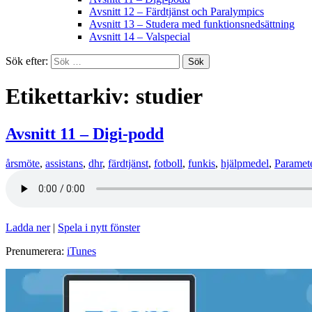
Avsnitt 12 – Färdtjänst och Paralympics
Avsnitt 13 – Studera med funktionsnedsättning
Avsnitt 14 – Valspecial
Sök efter:
Etikettarkiv: studier
Avsnitt 11 – Digi-podd
årsmöte
,
assistans
,
dhr
,
färdtjänst
,
fotboll
,
funkis
,
hjälpmedel
,
Paramet
Ladda ner
|
Spela i nytt fönster
Prenumerera:
iTunes