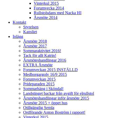
Vinterkul 2015
Forumvecka 2014
Rullstolsdans med Nacka HI
Årsmöte 2014
Kontakt
Styrelsen
Kansliet
Inlägg
Årsmöte 2018
Årsmöte 2017
Sommaraktivitet 2016!
Tack för allt Katrin!
Årsmöteshandlingar 2016
EXTRA Årsmöte
Forumveckan 2015 INSTÄLLD
Medborgargolv 16/9 2015
Forumveckan 2015
Prideparaden 2015
Sommarhäng i Sköndal!
Landstinget backar från avgift för elrullstol
Årsmöteshandlingar inför årsmöte 2015
Årsmöte 2015 + öppet hus
Otillgänglig Semla
Ordförande Anton Boström i rapport!
Vinterkul 2015