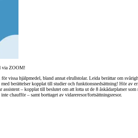
lad via ZOOM!
för vissa hjälpmedel, bland annat elrullstolar. Leida berättar om svåri
med berättelser kopplat till studier och funktionsnedsättning! Hör av er 
istent – kopplat till beslutet om att lotta ut de 8 åskådarplatser som man
, inte chaufför – samt borttaget av vidareresor/fortsättningsresor.