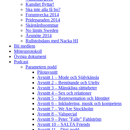
Kansliet flyttar!
Ska inte alla få bo?
Forumvecka 2014
Prideparaden 2014
Skärgårdssommar
No limits Sweden
Årsmöte 2014
Rullstolsdans med Nacka HI
Bli medlem
Mötesprotokoll
Övriga dokument
Podcast
Parametern podd
Pilotavsnitt
Avsnitt 1 – Mode och Självkänsla
Avsnitt 2 – Bemötande och Uteliv
Avsnitt 3 – Mänskliga rättigheter
Avsnitt 4 – Sex och relationer
Avsnitt 5 – Representation och Identitet
Avsnitt 6 – Inkludering, musik och kompetens
Avsnitt 7 – We Are Stockholm
Avsnitt 8 – Valspecial
Avsnitt 9 – Peter ”Falle” Fahlström
Avsnitt 10 – SALTA Friends
Avsnitt 11 – Digi-podd