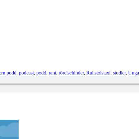
ern podd
,
podcast
,
podd
,
rant
,
rörelsehinder
,
Rullstolstaxi
,
studier
,
Unga 