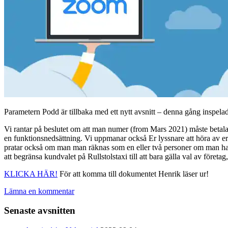
Parametern Podd är tillbaka med ett nytt avsnitt – denna gång inspe
Vi rantar på beslutet om att man numer (from Mars 2021) måste betala 
en funktionsnedsättning. Vi uppmanar också Er lyssnare att höra av er 
pratar också om man man räknas som en eller två personer om man har ass
att begränsa kundvalet på Rullstolstaxi till att bara gälla val av företag
KLICKA HÄR!
För att komma till dokumentet Henrik läser ur!
Lämna en kommentar
Senaste avsnitten