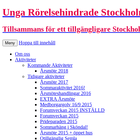
Unga Rörelsehindrade Stockho
Tillsammans för ett tillgängligare Stockho
Hoppa till innehåll
Meny
Om oss
Aktiviteter
Kommande Aktiviteter
Årsmöte 2018
Tidigare aktiviteter
Årsmöte 2017
Sommaraktivitet 2016!
Årsmöteshandlingar 2016
EXTRA Årsmöte
Medborgargolv 16/9 2015
Forumveckan 2015 INSTÄLLD
Forumveckan 2015
Prideparaden 2015
Sommarhäng i Sköndal!
Årsmöte 2015 + öppet hus
Otillgänglig Semla