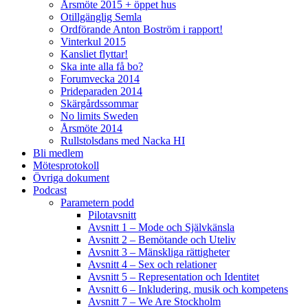
Årsmöte 2015 + öppet hus
Otillgänglig Semla
Ordförande Anton Boström i rapport!
Vinterkul 2015
Kansliet flyttar!
Ska inte alla få bo?
Forumvecka 2014
Prideparaden 2014
Skärgårdssommar
No limits Sweden
Årsmöte 2014
Rullstolsdans med Nacka HI
Bli medlem
Mötesprotokoll
Övriga dokument
Podcast
Parametern podd
Pilotavsnitt
Avsnitt 1 – Mode och Självkänsla
Avsnitt 2 – Bemötande och Uteliv
Avsnitt 3 – Mänskliga rättigheter
Avsnitt 4 – Sex och relationer
Avsnitt 5 – Representation och Identitet
Avsnitt 6 – Inkludering, musik och kompetens
Avsnitt 7 – We Are Stockholm