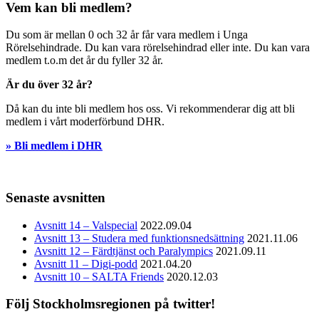
Vem kan bli medlem?
Du som är mellan 0 och 32 år får vara medlem i Unga
Rörelsehindrade. Du kan vara rörelsehindrad eller inte. Du kan vara
medlem t.o.m det år du fyller 32 år.
Är du över 32 år?
Då kan du inte bli medlem hos oss. Vi rekommenderar dig att bli
medlem i vårt moderförbund DHR.
» Bli medlem i DHR
Senaste avsnitten
Avsnitt 14 – Valspecial
2022.09.04
Avsnitt 13 – Studera med funktionsnedsättning
2021.11.06
Avsnitt 12 – Färdtjänst och Paralympics
2021.09.11
Avsnitt 11 – Digi-podd
2021.04.20
Avsnitt 10 – SALTA Friends
2020.12.03
Följ Stockholmsregionen på twitter!