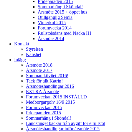
Prideparaden 2015
Sommarhäng i Sköndal!
Årsmöte 2015 + öppet hus
Otillgänglig Semla
Vinterkul 2015
Forumvecka 2014
Rullstolsdans med Nacka HI
Årsmöte 2014
Kontakt
Styrelsen
Kansliet
Inlägg
Årsmöte 2018
Årsmöte 2017
Sommaraktivitet 2016!
Tack för allt Katrin!
Årsmöteshandlingar 2016
EXTRA Årsmöte
Forumveckan 2015 INSTÄLLD
Medborgargolv 16/9 2015
Forumveckan 2015
Prideparaden 2015
Sommarhäng i Sköndal!
Landstinget backar från avgift för elrullstol
Årsmöteshandlingar inför årsmöte 2015