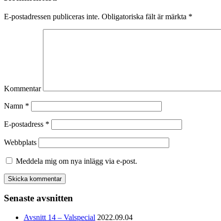
E-postadressen publiceras inte.
Obligatoriska fält är märkta
*
Kommentar
Namn
*
E-postadress
*
Webbplats
Meddela mig om nya inlägg via e-post.
Senaste avsnitten
Avsnitt 14 – Valspecial
2022.09.04