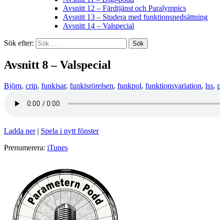
Avsnitt 12 – Färdtjänst och Paralympics
Avsnitt 13 – Studera med funktionsnedsättning
Avsnitt 14 – Valspecial
Sök efter:
Avsnitt 8 – Valspecial
Björn
,
crip
,
funkisar
,
funkisrörelsen
,
funkpol
,
funktionsvariation
,
lss
,
Ladda ner
|
Spela i nytt fönster
Prenumerera:
iTunes