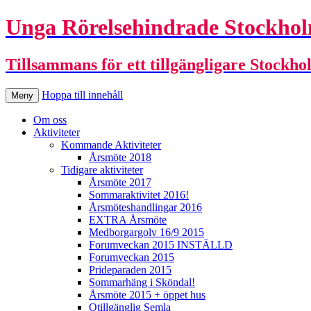
Unga Rörelsehindrade Stockho
Tillsammans för ett tillgängligare Stockho
Hoppa till innehåll
Meny
Om oss
Aktiviteter
Kommande Aktiviteter
Årsmöte 2018
Tidigare aktiviteter
Årsmöte 2017
Sommaraktivitet 2016!
Årsmöteshandlingar 2016
EXTRA Årsmöte
Medborgargolv 16/9 2015
Forumveckan 2015 INSTÄLLD
Forumveckan 2015
Prideparaden 2015
Sommarhäng i Sköndal!
Årsmöte 2015 + öppet hus
Otillgänglig Semla