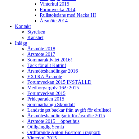
Vinterkul 2015
Forumvecka 2014
Rullstolsdans med Nacka HI
Årsmöte 2014
Kontakt
Styrelsen
Kansliet
Inlägg
Årsmöte 2018
Årsmöte 2017
Sommaraktivitet 2016!
Tack för allt Katrin!
Årsmöteshandlingar 2016
EXTRA Årsmöte
Forumveckan 2015 INSTÄLLD
Medborgargolv 16/9 2015
Forumveckan 2015
Prideparaden 2015
Sommarhäng i Sköndal!
Landstinget backar från avgift för elrullstol
Årsmöteshandlingar inför årsmöte 2015
Årsmöte 2015 + öppet hus
Otillgänglig Semla
Ordförande Anton Boström i rapport!
Vinterkul 2015