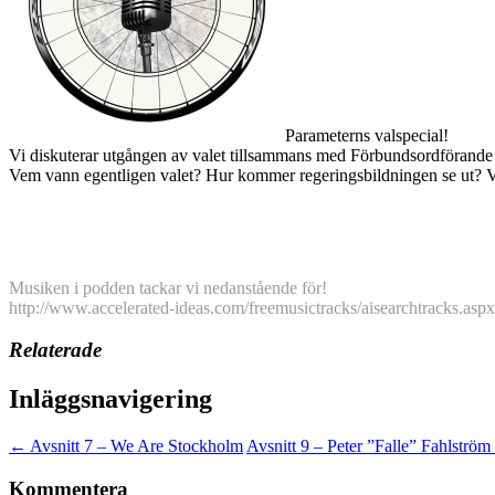
Parameterns valspecial!
Vi diskuterar utgången av valet tillsammans med Förbundsordförande 
Vem vann egentligen valet? Hur kommer regeringsbildningen se ut? V
Musiken i podden tackar vi nedanstående för!
http://www.accelerated-ideas.com/freemusictracks/aisearchtracks.aspx
Relaterade
Inläggsnavigering
←
Avsnitt 7 – We Are Stockholm
Avsnitt 9 – Peter ”Falle” Fahlström
Kommentera