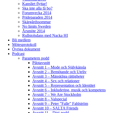
Kansliet flyttar!
Ska inte alla få bo?
Forumvecka 2014
Prideparaden 2014
Skärgårdssommar
No limits Sweden
Årsmöte 2014
Rullstolsdans med Nacka HI
Bli medlem
Mötesprotokoll
Övriga dokument
Podcast
Parametern podd
Pilotavsnitt
Avsnitt 1 – Mode och Självkänsla
Avsnitt 2 – Bemötande och Uteliv
Avsnitt 3 – Mänskliga rättigheter
Avsnitt 4 – Sex och relationer
Avsnitt 5 – Representation och Identitet
Avsnitt 6 – Inkludering, musik och kompetens
Avsnitt 7 – We Are Stockholm
Avsnitt 8 – Valspecial
Avsnitt 9 – Peter ”Falle” Fahlström
Avsnitt 10 – SALTA Friends
Avsnitt 11 – Digi-podd