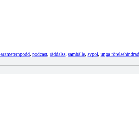
parameternpodd
,
podcast
,
räddalss
,
samhälle
,
svpol
,
unga rörelsehindra