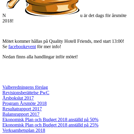
N
u är det dags för årsmöte
2018!
Mötet kommer hållas på Quality Hotell Friends, med start 13:00!
Se
facebookevent
för mer info!
Nedan finns alla handlingar inför mötet!
Valberedningens förslag
Revisionsberättelse PwC
Årsbokslut 2017
Program Årsmöte 2018
Resultatrapport 2017
Balansrapport 2017
Ekonomisk Plan och Budget 2018 anställd på 50%
Ekonomisk Plan och Budget 2018 anställd på 25%
Verksamhetsplan 2018