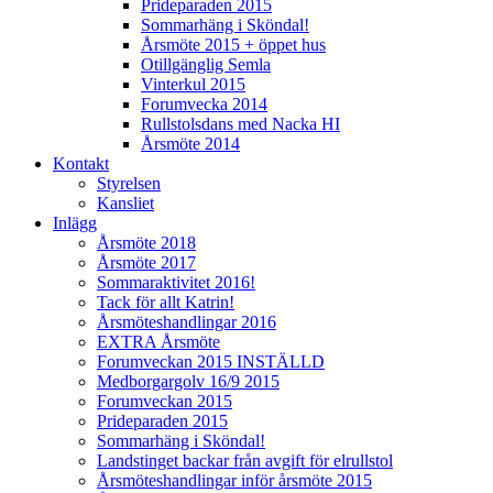
Prideparaden 2015
Sommarhäng i Sköndal!
Årsmöte 2015 + öppet hus
Otillgänglig Semla
Vinterkul 2015
Forumvecka 2014
Rullstolsdans med Nacka HI
Årsmöte 2014
Kontakt
Styrelsen
Kansliet
Inlägg
Årsmöte 2018
Årsmöte 2017
Sommaraktivitet 2016!
Tack för allt Katrin!
Årsmöteshandlingar 2016
EXTRA Årsmöte
Forumveckan 2015 INSTÄLLD
Medborgargolv 16/9 2015
Forumveckan 2015
Prideparaden 2015
Sommarhäng i Sköndal!
Landstinget backar från avgift för elrullstol
Årsmöteshandlingar inför årsmöte 2015