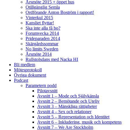
Årsmöte 2015 + öppet hus
Otillgänglig Semla
Ordförande Anton Boström i rapport!
Vinterkul 2015
Kansliet flyttar!
Ska inte alla få bo?
Forumvecka 2014
Prideparaden 2014
Skärgårdssommar
No limits Sweden
Årsmöte 2014
Rullstolsdans med Nacka HI
Bli medlem
Mötesprotokoll
Övriga dokument
Podcast
Parametern podd
Pilotavsnitt
Avsnitt 1 – Mode och Självkänsla
Avsnitt 2 – Bemötande och Uteliv
Avsnitt 3 – Mänskliga rättigheter
Avsnitt 4 – Sex och relationer
Avsnitt 5 – Representation och Identitet
Avsnitt 6 – Inkludering, musik och kompetens
Avsnitt 7 – We Are Stockholm