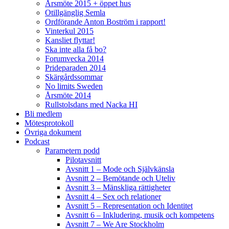
Årsmöte 2015 + öppet hus
Otillgänglig Semla
Ordförande Anton Boström i rapport!
Vinterkul 2015
Kansliet flyttar!
Ska inte alla få bo?
Forumvecka 2014
Prideparaden 2014
Skärgårdssommar
No limits Sweden
Årsmöte 2014
Rullstolsdans med Nacka HI
Bli medlem
Mötesprotokoll
Övriga dokument
Podcast
Parametern podd
Pilotavsnitt
Avsnitt 1 – Mode och Självkänsla
Avsnitt 2 – Bemötande och Uteliv
Avsnitt 3 – Mänskliga rättigheter
Avsnitt 4 – Sex och relationer
Avsnitt 5 – Representation och Identitet
Avsnitt 6 – Inkludering, musik och kompetens
Avsnitt 7 – We Are Stockholm