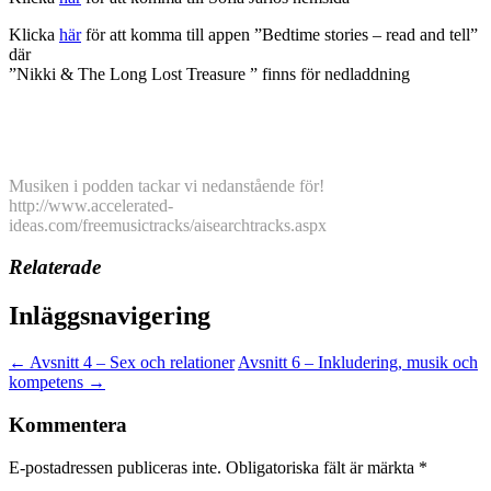
Klicka
här
för att komma till appen ”Bedtime stories – read and tell”
där
”Nikki & The Long Lost Treasure ” finns för nedladdning
Musiken i podden tackar vi nedanstående för!
http://www.accelerated-
ideas.com/freemusictracks/aisearchtracks.aspx
Relaterade
Inläggsnavigering
←
Avsnitt 4 – Sex och relationer
Avsnitt 6 – Inkludering, musik och
kompetens
→
Kommentera
E-postadressen publiceras inte.
Obligatoriska fält är märkta
*