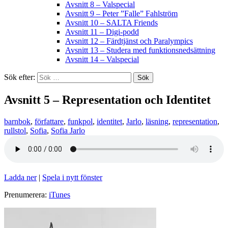
Avsnitt 8 – Valspecial
Avsnitt 9 – Peter ”Falle” Fahlström
Avsnitt 10 – SALTA Friends
Avsnitt 11 – Digi-podd
Avsnitt 12 – Färdtjänst och Paralympics
Avsnitt 13 – Studera med funktionsnedsättning
Avsnitt 14 – Valspecial
Sök efter:
Avsnitt 5 – Representation och Identitet
barnbok
,
författare
,
funkpol
,
identitet
,
Jarlo
,
läsning
,
representation
,
rullstol
,
Sofia
,
Sofia Jarlo
Ladda ner
|
Spela i nytt fönster
Prenumerera:
iTunes