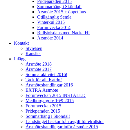
Prideparaden 2015
Sommarhäng i Sköndal!
Årsmöte 2015 + öppet hus
Otillgänglig Semla
Vinterkul 2015
Forumvecka 2014
Rullstolsdans med Nacka HI
Årsmöte 2014
Kontakt
Styrelsen
Kansliet
Inlägg
Årsmöte 2018
Årsmöte 2017
Sommaraktivitet 2016!
Tack för allt Katrin!
Årsmöteshandlingar 2016
EXTRA Årsmöte
Forumveckan 2015 INSTÄLLD
Medborgargolv 16/9 2015
Forumveckan 2015
Prideparaden 2015
Sommarhäng i Sköndal!
Landstinget backar från avgift för elrullstol
Årsmöteshandlingar inför årsmöte 2015