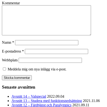
Kommentar
Namn
*
E-postadress
*
Webbplats
Meddela mig om nya inlägg via e-post.
Senaste avsnitten
Avsnitt 14 – Valspecial
2022.09.04
Avsnitt 13 – Studera med funktionsnedsättning
2021.11.06
Avsnitt 12 – Färdtjänst och Paralympics
2021.09.11