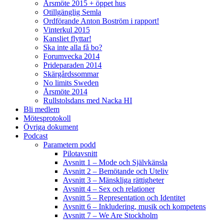
Årsmöte 2015 + öppet hus
Otillgänglig Semla
Ordförande Anton Boström i rapport!
Vinterkul 2015
Kansliet flyttar!
Ska inte alla få bo?
Forumvecka 2014
Prideparaden 2014
Skärgårdssommar
No limits Sweden
Årsmöte 2014
Rullstolsdans med Nacka HI
Bli medlem
Mötesprotokoll
Övriga dokument
Podcast
Parametern podd
Pilotavsnitt
Avsnitt 1 – Mode och Självkänsla
Avsnitt 2 – Bemötande och Uteliv
Avsnitt 3 – Mänskliga rättigheter
Avsnitt 4 – Sex och relationer
Avsnitt 5 – Representation och Identitet
Avsnitt 6 – Inkludering, musik och kompetens
Avsnitt 7 – We Are Stockholm