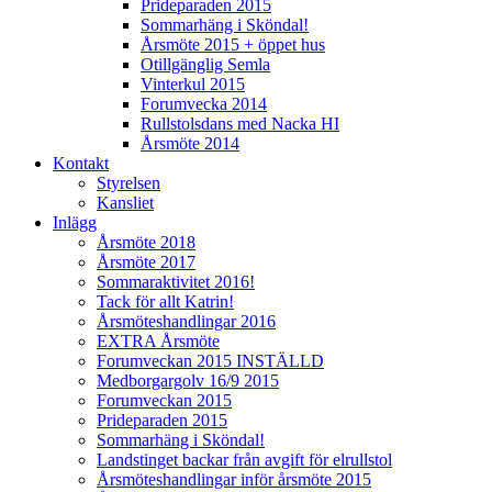
Prideparaden 2015
Sommarhäng i Sköndal!
Årsmöte 2015 + öppet hus
Otillgänglig Semla
Vinterkul 2015
Forumvecka 2014
Rullstolsdans med Nacka HI
Årsmöte 2014
Kontakt
Styrelsen
Kansliet
Inlägg
Årsmöte 2018
Årsmöte 2017
Sommaraktivitet 2016!
Tack för allt Katrin!
Årsmöteshandlingar 2016
EXTRA Årsmöte
Forumveckan 2015 INSTÄLLD
Medborgargolv 16/9 2015
Forumveckan 2015
Prideparaden 2015
Sommarhäng i Sköndal!
Landstinget backar från avgift för elrullstol
Årsmöteshandlingar inför årsmöte 2015