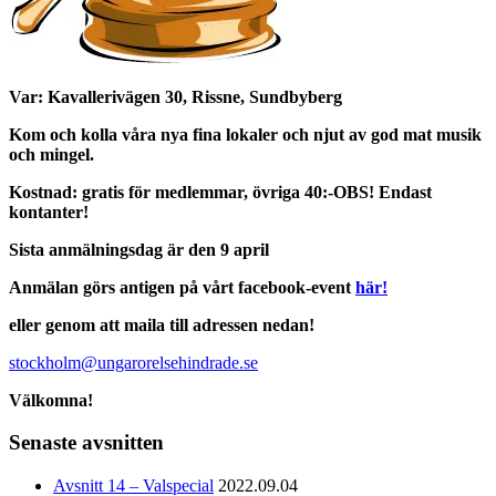
Var: Kavallerivägen 30, Rissne, Sundbyberg
Kom och kolla våra nya fina lokaler
och njut av god mat musik
och mingel.
Kostnad: gratis för medlemmar, övriga 40:-
OBS! Endast
kontanter!
Sista anmälningsdag är den 9 april
Anmälan görs antigen på vårt facebook-event
här!
eller genom att maila till adressen nedan!
stockholm@ungarorelsehindrade.se
Välkomna!
Senaste avsnitten
Avsnitt 14 – Valspecial
2022.09.04