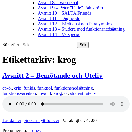
Avsnitt 8 – Valspecial
Avsnitt 9 – Peter ”Falle” Fahlström
Avsnitt 10 – SALTA Friends
Avsnitt 11 – Digi-podd
Avsnitt 12 – Färdtjänst och Paralympics
Avsnitt 13 – Studera med funktionsnedsättning
Avsnitt 14 – Valspecial
Sök efter:
Etikettarkiv: krog
Avsnitt 2 – Bemötande och Uteliv
cp-öl
,
crip
,
funkis
,
funkpol
,
funktionsnedsättning
,
funktionsvariation
,
invalid
,
krog
,
öl
,
student
,
uteliv
Ladda ner
|
Spela i nytt fönster
|
Varaktighet: 47:00
Prenumerera:
iTunes