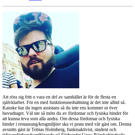
Att röra sig fritt o vara en del av samhället är för de flesta en
självklarhet. För en med funktionsnedsättning är det inte alltid så.
Kanske har du ingen assistans så du inte ens kommer ut över
huvudtaget. Väl ute så möts du av fördomar och fysiska hinder för
att kunna leva som alla andra. Om dessa fördomar och fysiska
hinder i restaurang/krogmiljöer ska vi prata med vår gäst om. Denna
avsnitts gäst är Tobias Holmberg, funkisaktivist, student och
tidigareförbundsordförande på Förbundet Unga Rörelsehindrade.