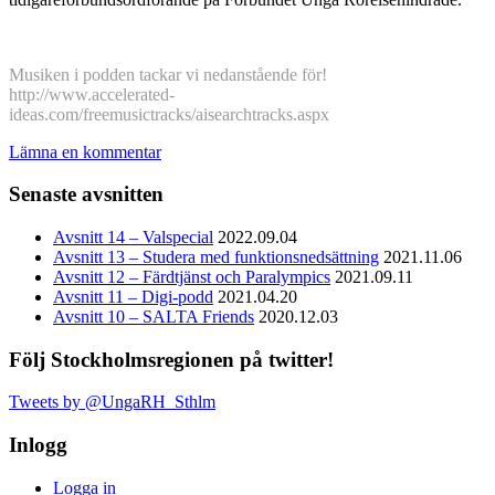
Musiken i podden tackar vi nedanstående för!
http://www.accelerated-
ideas.com/freemusictracks/aisearchtracks.aspx
Lämna en kommentar
Senaste avsnitten
Avsnitt 14 – Valspecial
2022.09.04
Avsnitt 13 – Studera med funktionsnedsättning
2021.11.06
Avsnitt 12 – Färdtjänst och Paralympics
2021.09.11
Avsnitt 11 – Digi-podd
2021.04.20
Avsnitt 10 – SALTA Friends
2020.12.03
Följ Stockholmsregionen på twitter!
Tweets by @UngaRH_Sthlm
Inlogg
Logga in