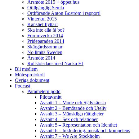
Årsmöte 2015 + öppet hus
Otillgänglig Semla
Ordförande Anton Boström i rapport!
Vinterkul 2015
Kansliet flyttar!
Ska inte alla få bo?
Forumvecka 2014
Prideparaden 2014
Skärgårdssommar
No limits Sweden
Årsmöte 2014
Rullstolsdans med Nacka HI
Bli medlem
Mötesprotokoll
Övriga dokument
Podcast
Parametern podd
Pilotavsnitt
Avsnitt 1 – Mode och Självkänsla
Avsnitt 2 – Bemötande och Uteliv
Avsnitt 3 – Mänskliga rättigheter
Avsnitt 4 – Sex och relationer
Avsnitt 5 – Representation och Identitet
Avsnitt 6 – Inkludering, musik och kompetens
Avsnitt 7 – We Are Stockholm