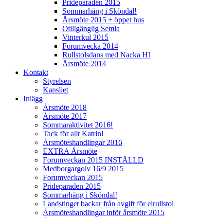
Prideparaden 2015
Sommarhäng i Sköndal!
Årsmöte 2015 + öppet hus
Otillgänglig Semla
Vinterkul 2015
Forumvecka 2014
Rullstolsdans med Nacka HI
Årsmöte 2014
Kontakt
Styrelsen
Kansliet
Inlägg
Årsmöte 2018
Årsmöte 2017
Sommaraktivitet 2016!
Tack för allt Katrin!
Årsmöteshandlingar 2016
EXTRA Årsmöte
Forumveckan 2015 INSTÄLLD
Medborgargolv 16/9 2015
Forumveckan 2015
Prideparaden 2015
Sommarhäng i Sköndal!
Landstinget backar från avgift för elrullstol
Årsmöteshandlingar inför årsmöte 2015