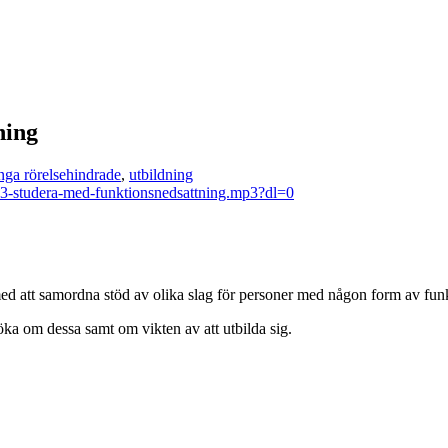
ning
nga rörelsehindrade
,
utbildning
-13-studera-med-funktionsnedsattning.mp3?dl=0
ed att samordna stöd av olika slag för personer med någon form av fun
söka om dessa samt om vikten av att utbilda sig.