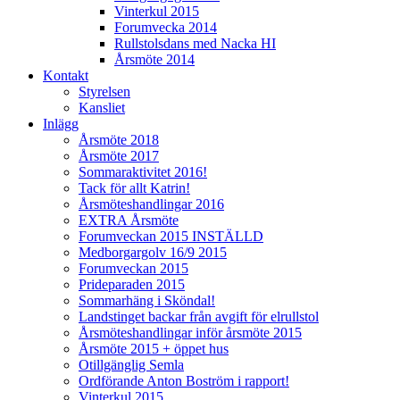
Vinterkul 2015
Forumvecka 2014
Rullstolsdans med Nacka HI
Årsmöte 2014
Kontakt
Styrelsen
Kansliet
Inlägg
Årsmöte 2018
Årsmöte 2017
Sommaraktivitet 2016!
Tack för allt Katrin!
Årsmöteshandlingar 2016
EXTRA Årsmöte
Forumveckan 2015 INSTÄLLD
Medborgargolv 16/9 2015
Forumveckan 2015
Prideparaden 2015
Sommarhäng i Sköndal!
Landstinget backar från avgift för elrullstol
Årsmöteshandlingar inför årsmöte 2015
Årsmöte 2015 + öppet hus
Otillgänglig Semla
Ordförande Anton Boström i rapport!
Vinterkul 2015