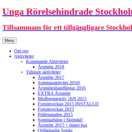
Unga Rörelsehindrade Stockho
Tillsammans för ett tillgängligare Stockho
Hoppa
Meny
till
innehåll
Om oss
Aktiviteter
Kommande Aktiviteter
Årsmöte 2018
Tidigare aktiviteter
Årsmöte 2017
Sommaraktivitet 2016!
Årsmöteshandlingar 2016
EXTRA Årsmöte
Medborgargolv 16/9 2015
Forumveckan 2015 INSTÄLLD
Forumveckan 2015
Prideparaden 2015
Sommarhäng i Sköndal!
Årsmöte 2015 + öppet hus
Otillgänglig Semla