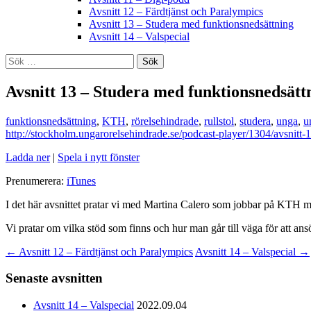
Avsnitt 12 – Färdtjänst och Paralympics
Avsnitt 13 – Studera med funktionsnedsättning
Avsnitt 14 – Valspecial
Sök
efter:
Avsnitt 13 – Studera med funktionsnedsätt
funktionsnedsättning
,
KTH
,
rörelsehindrade
,
rullstol
,
studera
,
unga
,
u
http://stockholm.ungarorelsehindrade.se/podcast-player/1304/avsnitt
Ladda ner
|
Spela i nytt fönster
Prenumerera:
iTunes
I det här avsnittet pratar vi med Martina Calero som jobbar på KTH m
Vi pratar om vilka stöd som finns och hur man går till väga för att an
Inläggsnavigering
←
Avsnitt 12 – Färdtjänst och Paralympics
Avsnitt 14 – Valspecial
→
Senaste avsnitten
Avsnitt 14 – Valspecial
2022.09.04