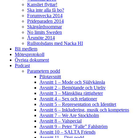
Kansliet flyttar!
Ska inte alla få bo?
Forumvecka 2014
Prideparaden 2014
Skärgårdssommar
No limits Sweden
Årsmöte 2014
Rullstolsdans med Nacka HI
Bli medlem
Mötesprotokoll
Övriga dokument
Podcast
Parametern podd
Pilotavsnitt
Avsnitt 1 – Mode och Självkänsla
Avsnitt 2 – Bemötande och Uteliv
Avsnitt 3 – Mänskliga rättigheter
Avsnitt 4 – Sex och relationer
Avsnitt 5 – Representation och Identitet
Avsnitt 6 – Inkludering, musik och kompetens
Avsnitt 7 – We Are Stockholm
Avsnitt 8 – Valspecial
Avsnitt 9 – Peter ”Falle” Fahlström
Avsnitt 10 – SALTA Friends
Avsnitt 11 – Digi-podd