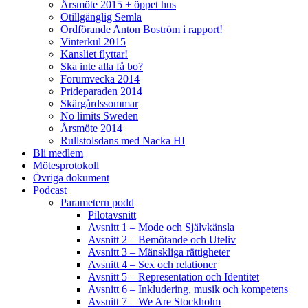
Årsmöte 2015 + öppet hus
Otillgänglig Semla
Ordförande Anton Boström i rapport!
Vinterkul 2015
Kansliet flyttar!
Ska inte alla få bo?
Forumvecka 2014
Prideparaden 2014
Skärgårdssommar
No limits Sweden
Årsmöte 2014
Rullstolsdans med Nacka HI
Bli medlem
Mötesprotokoll
Övriga dokument
Podcast
Parametern podd
Pilotavsnitt
Avsnitt 1 – Mode och Självkänsla
Avsnitt 2 – Bemötande och Uteliv
Avsnitt 3 – Mänskliga rättigheter
Avsnitt 4 – Sex och relationer
Avsnitt 5 – Representation och Identitet
Avsnitt 6 – Inkludering, musik och kompetens
Avsnitt 7 – We Are Stockholm