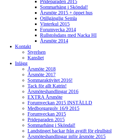
Prideparaden 2015
Sommarhäng i Sköndal!
Årsmöte 2015 + öppet hus
Otillgänglig Semla
Vinterkul 2015
Forumvecka 2014
Rullstolsdans med Nacka HI
Årsmöte 2014
Kontakt
Styrelsen
Kansliet
Inlägg
Årsmöte 2018
Årsmöte 2017
Sommaraktivitet 2016!
Tack för allt Katrin!
Årsmöteshandlingar 2016
EXTRA Årsmöte
Forumveckan 2015 INSTÄLLD
Medborgargolv 16/9 2015
Forumveckan 2015
Prideparaden 2015
Sommarhäng i Sköndal!
Landstinget backar från avgift för elrullstol
Årsmöteshandlingar inför årsmöte 2015