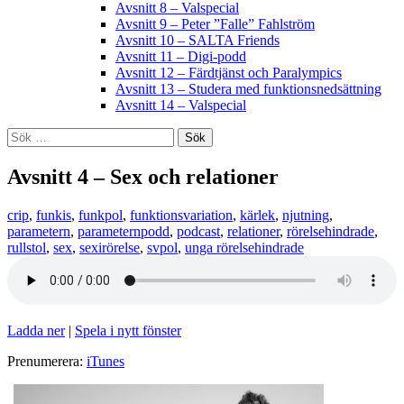
Avsnitt 8 – Valspecial
Avsnitt 9 – Peter ”Falle” Fahlström
Avsnitt 10 – SALTA Friends
Avsnitt 11 – Digi-podd
Avsnitt 12 – Färdtjänst och Paralympics
Avsnitt 13 – Studera med funktionsnedsättning
Avsnitt 14 – Valspecial
Sök
efter:
Avsnitt 4 – Sex och relationer
crip
,
funkis
,
funkpol
,
funktionsvariation
,
kärlek
,
njutning
,
parametern
,
parameternpodd
,
podcast
,
relationer
,
rörelsehindrade
,
rullstol
,
sex
,
sexirörelse
,
svpol
,
unga rörelsehindrade
Ladda ner
|
Spela i nytt fönster
Prenumerera:
iTunes