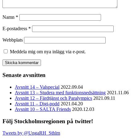
Namn
*
E-postadress
*
Webbplats
Meddela mig om nya inlägg via e-post.
Senaste avsnitten
Avsnitt 14 – Valspecial
2022.09.04
Avsnitt 13 – Studera med funktionsnedsättning
2021.11.06
Avsnitt 12 – Färdtjänst och Paralympics
2021.09.11
Avsnitt 11 – Digi-podd
2021.04.20
Avsnitt 10 – SALTA Friends
2020.12.03
Följ Stockholmsregionen på twitter!
Tweets by @UngaRH_Sthlm