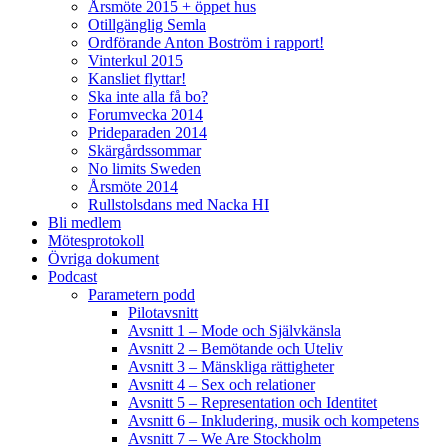
Årsmöte 2015 + öppet hus
Otillgänglig Semla
Ordförande Anton Boström i rapport!
Vinterkul 2015
Kansliet flyttar!
Ska inte alla få bo?
Forumvecka 2014
Prideparaden 2014
Skärgårdssommar
No limits Sweden
Årsmöte 2014
Rullstolsdans med Nacka HI
Bli medlem
Mötesprotokoll
Övriga dokument
Podcast
Parametern podd
Pilotavsnitt
Avsnitt 1 – Mode och Självkänsla
Avsnitt 2 – Bemötande och Uteliv
Avsnitt 3 – Mänskliga rättigheter
Avsnitt 4 – Sex och relationer
Avsnitt 5 – Representation och Identitet
Avsnitt 6 – Inkludering, musik och kompetens
Avsnitt 7 – We Are Stockholm