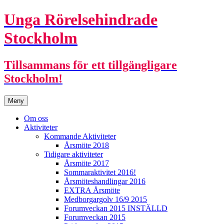
Unga Rörelsehindrade
Stockholm
Tillsammans för ett tillgängligare
Stockholm!
Hoppa
Meny
till
innehåll
Om oss
Aktiviteter
Kommande Aktiviteter
Årsmöte 2018
Tidigare aktiviteter
Årsmöte 2017
Sommaraktivitet 2016!
Årsmöteshandlingar 2016
EXTRA Årsmöte
Medborgargolv 16/9 2015
Forumveckan 2015 INSTÄLLD
Forumveckan 2015