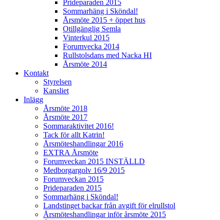
Prideparaden 2015
Sommarhäng i Sköndal!
Årsmöte 2015 + öppet hus
Otillgänglig Semla
Vinterkul 2015
Forumvecka 2014
Rullstolsdans med Nacka HI
Årsmöte 2014
Kontakt
Styrelsen
Kansliet
Inlägg
Årsmöte 2018
Årsmöte 2017
Sommaraktivitet 2016!
Tack för allt Katrin!
Årsmöteshandlingar 2016
EXTRA Årsmöte
Forumveckan 2015 INSTÄLLD
Medborgargolv 16/9 2015
Forumveckan 2015
Prideparaden 2015
Sommarhäng i Sköndal!
Landstinget backar från avgift för elrullstol
Årsmöteshandlingar inför årsmöte 2015