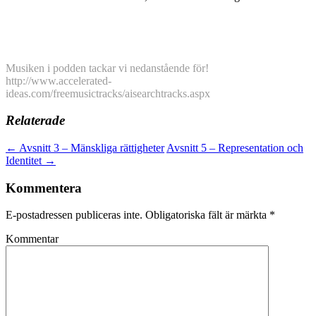
Musiken i podden tackar vi nedanstående för!
http://www.accelerated-
ideas.com/freemusictracks/aisearchtracks.aspx
Relaterade
Inläggsnavigering
←
Avsnitt 3 – Mänskliga rättigheter
Avsnitt 5 – Representation och
Identitet
→
Kommentera
E-postadressen publiceras inte.
Obligatoriska fält är märkta
*
Kommentar