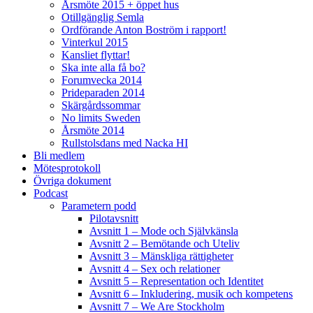
Årsmöte 2015 + öppet hus
Otillgänglig Semla
Ordförande Anton Boström i rapport!
Vinterkul 2015
Kansliet flyttar!
Ska inte alla få bo?
Forumvecka 2014
Prideparaden 2014
Skärgårdssommar
No limits Sweden
Årsmöte 2014
Rullstolsdans med Nacka HI
Bli medlem
Mötesprotokoll
Övriga dokument
Podcast
Parametern podd
Pilotavsnitt
Avsnitt 1 – Mode och Självkänsla
Avsnitt 2 – Bemötande och Uteliv
Avsnitt 3 – Mänskliga rättigheter
Avsnitt 4 – Sex och relationer
Avsnitt 5 – Representation och Identitet
Avsnitt 6 – Inkludering, musik och kompetens
Avsnitt 7 – We Are Stockholm