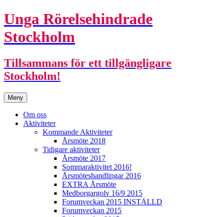
Unga Rörelsehindrade
Stockholm
Tillsammans för ett tillgängligare
Stockholm!
Hoppa
Meny
till
innehåll
Om oss
Aktiviteter
Kommande Aktiviteter
Årsmöte 2018
Tidigare aktiviteter
Årsmöte 2017
Sommaraktivitet 2016!
Årsmöteshandlingar 2016
EXTRA Årsmöte
Medborgargolv 16/9 2015
Forumveckan 2015 INSTÄLLD
Forumveckan 2015