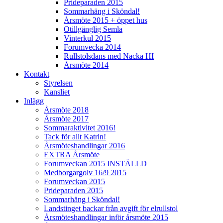
Prideparaden 2015
Sommarhäng i Sköndal!
Årsmöte 2015 + öppet hus
Otillgänglig Semla
Vinterkul 2015
Forumvecka 2014
Rullstolsdans med Nacka HI
Årsmöte 2014
Kontakt
Styrelsen
Kansliet
Inlägg
Årsmöte 2018
Årsmöte 2017
Sommaraktivitet 2016!
Tack för allt Katrin!
Årsmöteshandlingar 2016
EXTRA Årsmöte
Forumveckan 2015 INSTÄLLD
Medborgargolv 16/9 2015
Forumveckan 2015
Prideparaden 2015
Sommarhäng i Sköndal!
Landstinget backar från avgift för elrullstol
Årsmöteshandlingar inför årsmöte 2015