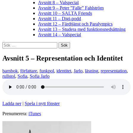
Avsnitt 8 – Valspecial
Avsnitt 9 – Peter ”Falle” Fahlström
Avsnitt 10 – SALTA Friends
Avsnitt 11 – Digi-podd
Avsnitt 12 – Färdtjänst och Paralympics
Avsnitt 13 – Studera med funktionsnedsättning
Avsnitt 14 – Valspecial
Sök
efter:
Avsnitt 5 – Representation och Identitet
barnbok
,
författare
,
funkpol
,
identitet
,
Jarlo
,
läsning
,
representation
,
rullstol
,
Sofia
,
Sofia Jarlo
Ladda ner
|
Spela i nytt fönster
Prenumerera:
iTunes