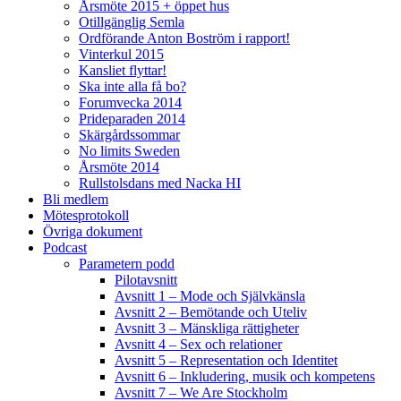
Årsmöte 2015 + öppet hus
Otillgänglig Semla
Ordförande Anton Boström i rapport!
Vinterkul 2015
Kansliet flyttar!
Ska inte alla få bo?
Forumvecka 2014
Prideparaden 2014
Skärgårdssommar
No limits Sweden
Årsmöte 2014
Rullstolsdans med Nacka HI
Bli medlem
Mötesprotokoll
Övriga dokument
Podcast
Parametern podd
Pilotavsnitt
Avsnitt 1 – Mode och Självkänsla
Avsnitt 2 – Bemötande och Uteliv
Avsnitt 3 – Mänskliga rättigheter
Avsnitt 4 – Sex och relationer
Avsnitt 5 – Representation och Identitet
Avsnitt 6 – Inkludering, musik och kompetens
Avsnitt 7 – We Are Stockholm