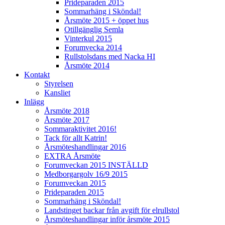
Prideparaden 2015
Sommarhäng i Sköndal!
Årsmöte 2015 + öppet hus
Otillgänglig Semla
Vinterkul 2015
Forumvecka 2014
Rullstolsdans med Nacka HI
Årsmöte 2014
Kontakt
Styrelsen
Kansliet
Inlägg
Årsmöte 2018
Årsmöte 2017
Sommaraktivitet 2016!
Tack för allt Katrin!
Årsmöteshandlingar 2016
EXTRA Årsmöte
Forumveckan 2015 INSTÄLLD
Medborgargolv 16/9 2015
Forumveckan 2015
Prideparaden 2015
Sommarhäng i Sköndal!
Landstinget backar från avgift för elrullstol
Årsmöteshandlingar inför årsmöte 2015