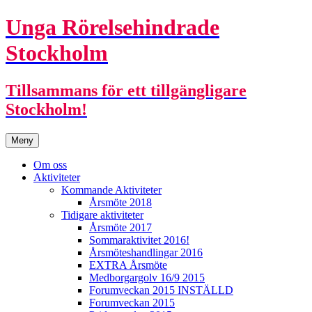
Unga Rörelsehindrade
Stockholm
Tillsammans för ett tillgängligare
Stockholm!
Hoppa
Meny
till
innehåll
Om oss
Aktiviteter
Kommande Aktiviteter
Årsmöte 2018
Tidigare aktiviteter
Årsmöte 2017
Sommaraktivitet 2016!
Årsmöteshandlingar 2016
EXTRA Årsmöte
Medborgargolv 16/9 2015
Forumveckan 2015 INSTÄLLD
Forumveckan 2015