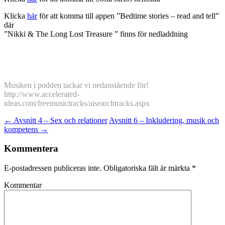
Klicka
här
för att komma till appen ”Bedtime stories – read and tell”
där
”Nikki & The Long Lost Treasure ” finns för nedladdning
Musiken i podden tackar vi nedanstående för!
http://www.accelerated-
ideas.com/freemusictracks/aisearchtracks.aspx
Inläggsnavigering
←
Avsnitt 4 – Sex och relationer
Avsnitt 6 – Inkludering, musik och
kompetens
→
Kommentera
E-postadressen publiceras inte.
Obligatoriska fält är märkta
*
Kommentar