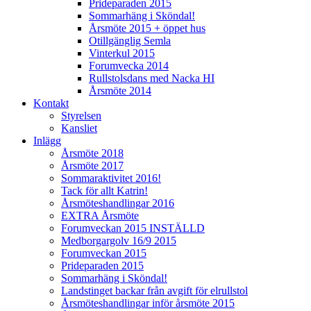
Prideparaden 2015
Sommarhäng i Sköndal!
Årsmöte 2015 + öppet hus
Otillgänglig Semla
Vinterkul 2015
Forumvecka 2014
Rullstolsdans med Nacka HI
Årsmöte 2014
Kontakt
Styrelsen
Kansliet
Inlägg
Årsmöte 2018
Årsmöte 2017
Sommaraktivitet 2016!
Tack för allt Katrin!
Årsmöteshandlingar 2016
EXTRA Årsmöte
Forumveckan 2015 INSTÄLLD
Medborgargolv 16/9 2015
Forumveckan 2015
Prideparaden 2015
Sommarhäng i Sköndal!
Landstinget backar från avgift för elrullstol
Årsmöteshandlingar inför årsmöte 2015