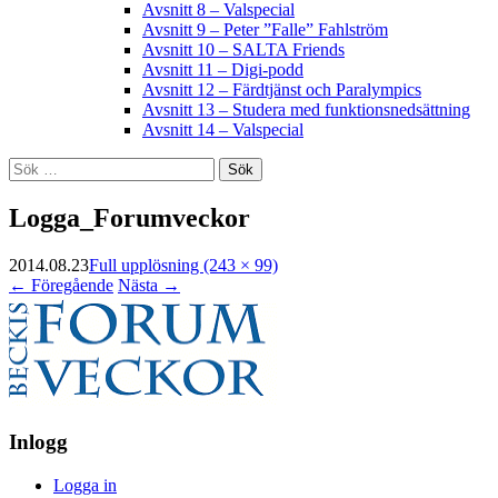
Avsnitt 8 – Valspecial
Avsnitt 9 – Peter ”Falle” Fahlström
Avsnitt 10 – SALTA Friends
Avsnitt 11 – Digi-podd
Avsnitt 12 – Färdtjänst och Paralympics
Avsnitt 13 – Studera med funktionsnedsättning
Avsnitt 14 – Valspecial
Sök
efter:
Logga_Forumveckor
2014.08.23
Full upplösning (243 × 99)
←
Föregående
Nästa
→
Inlogg
Logga in