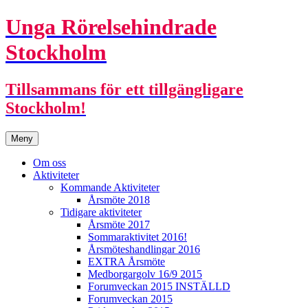
Unga Rörelsehindrade
Stockholm
Tillsammans för ett tillgängligare
Stockholm!
Hoppa
Meny
till
innehåll
Om oss
Aktiviteter
Kommande Aktiviteter
Årsmöte 2018
Tidigare aktiviteter
Årsmöte 2017
Sommaraktivitet 2016!
Årsmöteshandlingar 2016
EXTRA Årsmöte
Medborgargolv 16/9 2015
Forumveckan 2015 INSTÄLLD
Forumveckan 2015