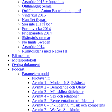
Årsmöte 2015 + öppet hus
Otillgänglig Semla
Ordförande Anton Boström i rapport!
Vinterkul 2015
Kansliet flyttar!
Ska inte alla få bo?
Forumvecka 2014
Prideparaden 2014
Skärgårdssommar
No limits Sweden
Årsmöte 2014
Rullstolsdans med Nacka HI
Bli medlem
Mötesprotokoll
Övriga dokument
Podcast
Parametern podd
Pilotavsnitt
Avsnitt 1 – Mode och Självkänsla
Avsnitt 2 – Bemötande och Uteliv
Avsnitt 3 – Mänskliga rättigheter
Avsnitt 4 – Sex och relationer
Avsnitt 5 – Representation och Identitet
Avsnitt 6 – Inkludering, musik och kompetens
Avsnitt 7 – We Are Stockholm