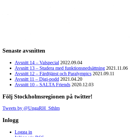
Senaste avsnitten
Avsnitt 14 – Valspecial
2022.09.04
Avsnitt 13 – Studera med funktionsnedsättning
2021.11.06
Avsnitt 12 – Färdtjänst och Paralympics
2021.09.11
Avsnitt 11 – Digi-podd
2021.04.20
Avsnitt 10 – SALTA Friends
2020.12.03
Följ Stockholmsregionen på twitter!
Tweets by @UngaRH_Sthlm
Inlogg
Logga in