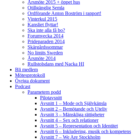
Årsmöte 2015 + öppet hus
Otillgänglig Semla
Ordförande Anton Boström i rapport!
Vinterkul 2015
Kansliet flyttar!
Ska inte alla få bo?
Forumvecka 2014
Prideparaden 2014
Skärgårdssommar
No limits Sweden
Årsmöte 2014
Rullstolsdans med Nacka HI
Bli medlem
Mötesprotokoll
Övriga dokument
Podcast
Parametern podd
Pilotavsnitt
Avsnitt 1 – Mode och Självkänsla
Avsnitt 2 – Bemötande och Uteliv
Avsnitt 3 – Mänskliga rättigheter
Avsnitt 4 – Sex och relationer
Avsnitt 5 – Representation och Identitet
Avsnitt 6 – Inkludering, musik och kompetens
Avsnitt 7 – We Are Stockholm