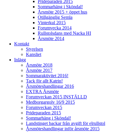
Prideparaden 2015
Sommarhäng i Sköndal!
Årsmöte 2015 + öppet hus
Otillgänglig Semla
Vinterkul 2015
Forumvecka 2014
Rullstolsdans med Nacka HI
Årsmöte 2014
Kontakt
Styrelsen
Kansliet
Inlägg
Årsmöte 2018
Årsmöte 2017
Sommaraktivitet 2016!
Tack för allt Katrin!
Årsmöteshandlingar 2016
EXTRA Årsmöte
Forumveckan 2015 INSTÄLLD
Medborgargolv 16/9 2015
Forumveckan 2015
Prideparaden 2015
Sommarhäng i Sköndal!
Landstinget backar från avgift för elrullstol
Årsmöteshandlingar inför årsmöte 2015