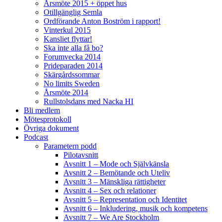
Årsmöte 2015 + öppet hus
Otillgänglig Semla
Ordförande Anton Boström i rapport!
Vinterkul 2015
Kansliet flyttar!
Ska inte alla få bo?
Forumvecka 2014
Prideparaden 2014
Skärgårdssommar
No limits Sweden
Årsmöte 2014
Rullstolsdans med Nacka HI
Bli medlem
Mötesprotokoll
Övriga dokument
Podcast
Parametern podd
Pilotavsnitt
Avsnitt 1 – Mode och Självkänsla
Avsnitt 2 – Bemötande och Uteliv
Avsnitt 3 – Mänskliga rättigheter
Avsnitt 4 – Sex och relationer
Avsnitt 5 – Representation och Identitet
Avsnitt 6 – Inkludering, musik och kompetens
Avsnitt 7 – We Are Stockholm