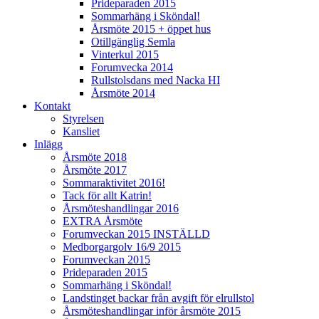
Prideparaden 2015
Sommarhäng i Sköndal!
Årsmöte 2015 + öppet hus
Otillgänglig Semla
Vinterkul 2015
Forumvecka 2014
Rullstolsdans med Nacka HI
Årsmöte 2014
Kontakt
Styrelsen
Kansliet
Inlägg
Årsmöte 2018
Årsmöte 2017
Sommaraktivitet 2016!
Tack för allt Katrin!
Årsmöteshandlingar 2016
EXTRA Årsmöte
Forumveckan 2015 INSTÄLLD
Medborgargolv 16/9 2015
Forumveckan 2015
Prideparaden 2015
Sommarhäng i Sköndal!
Landstinget backar från avgift för elrullstol
Årsmöteshandlingar inför årsmöte 2015